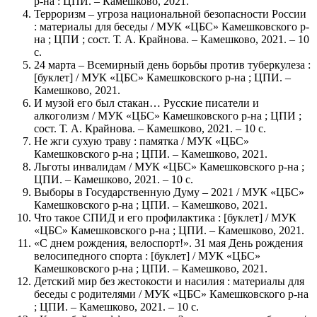
р-на : ЦПИ. – Камешково, 2021.
Терроризм – угроза национальной безопасности России
: материалы для беседы / МУК «ЦБС» Камешковского р-
на ; ЦПИ ; сост. Т. А. Крайнова. – Камешково, 2021. – 10
с.
24 марта – Всемирный день борьбы против туберкулеза :
[буклет] / МУК «ЦБС» Камешковского р-на ; ЦПИ. –
Камешково, 2021.
И музой его был стакан… Русские писатели и
алкоголизм / МУК «ЦБС» Камешковского р-на ; ЦПИ ;
сост. Т. А. Крайнова. – Камешково, 2021. – 10 с.
Не жги сухую траву : памятка / МУК «ЦБС»
Камешковского р-на ; ЦПИ. – Камешково, 2021.
Льготы инвалидам / МУК «ЦБС» Камешковского р-на ;
ЦПИ. – Камешково, 2021. – 10 с.
Выборы в Государственную Думу – 2021 / МУК «ЦБС»
Камешковского р-на ; ЦПИ. – Камешково, 2021.
Что такое СПИД и его профилактика : [буклет] / МУК
«ЦБС» Камешковского р-на ; ЦПИ. – Камешково, 2021.
«С днем рождения, велоспорт!». 31 мая День рождения
велосипедного спорта : [буклет] / МУК «ЦБС»
Камешковского р-на ; ЦПИ. – Камешково, 2021.
Детский мир без жестокости и насилия : материалы для
беседы с родителями / МУК «ЦБС» Камешковского р-на
; ЦПИ. – Камешково, 2021. – 10 с.