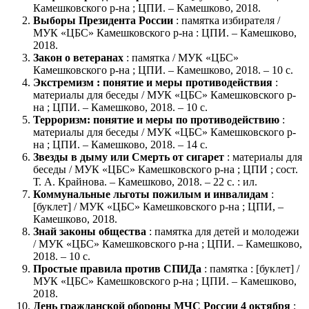
Камешковского р-на ; ЦПИ. – Камешково, 2018.
Выборы Президента России
: памятка избирателя /
МУК «ЦБС» Камешковского р-на : ЦПИ. – Камешково,
2018.
Закон о ветеранах
: памятка / МУК «ЦБС»
Камешковского р-на ; ЦПИ. – Камешково, 2018. – 10 с.
Экстремизм : понятие и меры противодействия
:
материалы для беседы / МУК «ЦБС» Камешковского р-
на ; ЦПИ. – Камешково, 2018. – 10 с.
Терроризм: понятие и меры по противодействию
:
материалы для беседы / МУК «ЦБС» Камешковского р-
на ; ЦПИ. – Камешково, 2018. – 14 с.
Звезды в дыму или Смерть от сигарет
: материалы для
беседы / МУК «ЦБС» Камешковского р-на ; ЦПИ ; сост.
Т. А. Крайнова. – Камешково, 2018. – 22 с. : ил.
Коммунальные льготы пожилым и инвалидам
:
[буклет] / МУК «ЦБС» Камешковского р-на ; ЦПИ, –
Камешково, 2018.
Знай законы общества
: памятка для детей и молодежи
/ МУК «ЦБС» Камешковского р-на ; ЦПИ. – Камешково,
2018. – 10 с.
Простые правила против СПИДа
: памятка : [буклет] /
МУК «ЦБС» Камешковского р-на ; ЦПИ. – Камешково,
2018.
День гражданской обороны МЧС России 4 октября
: