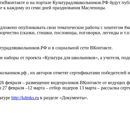
етиВконтакте и на портале Культурадляшкольников.РФ будут пуб
е к каждому из семи дней празднования Масленицы.
 предложено опубликовать свои тематические работы с хештегом 
творчество (сказки, стишки, пословицы, поговорки, легенды и т
ьтурадляшкольников.РФ и в социальной сети ВКонтакте.
 наборы от проекта «Культура для школьников», а учителя, под
кольников.рф ‚ их авторов отметят сертификатами победителей
0-26 февраля – размещение видеороликов ВКонтакте от ведущих 
27 февраля –12 марта – отбор лидеров 13 марта – рассылка сер
льтуре
http://kdmks.ru
в разделе «Документы».