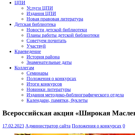
ЦПИ
Услуги ЦПИ
Издания ЦПИ
Новая правовая литература
Детская библиотека
Новости детской библиотеки
Планы работы детской библиотеки
Советуем почитать
Участвуй
Краеведение
История района
Знаменательные даты
Коллегам
Семинары
Положения о конкурсах
Итоги конкурсов
Новинки литературы
Издания методико-библиографического отдела
Календари, памятки, буклеты
Всероссийская акция «Широкая Масле
17.02.2023
Администратор сайта
Положения о конкурсах
0