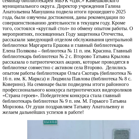
семинар библиотекарей МБУК «ЦБС» Камешковского
муниципального округа. Директор учреждения Галина
Анатольевна Манушина подвела итоги прошедшего 2025
года, были озвучены достижения, даны рекомендации по
совершенствованию деятельности в текущем году. Кроме
того, состоялся «круглый стол» по обмену опытом работы. О
мероприятиях, посвященных Году защитника Отечества,
рассказали заведующий отделом обслуживания центральной
библиотеки Маргарита Ершова и главный библиотекарь
Елена Полякова – библиотека № 11 п. им. Красина. Главный
библиотекарь библиотеки № 2 с. Второво Татьяна Крылова
рассказала о патриотических акциях, которые проводятся в
библиотеке совместно с активом села Второво. Делились
опытом работы библиотекари Ольга Скотарь (библиотека №
16 п. им. К. Маркса) и Людмила Павлова (библиотека № 8 с.
Коверино). На семинаре были подведены итоги районного
профессионального конкурса патриотических видеороликов
«Страна героев». Победителем конкурса стала главный
библиотекарь библиотеки № 9 п. им. М. Горького Татьяна
Морозова. От души поздравляем Татьяну Анатольевну и
желаем дальнейших успехов в работе!