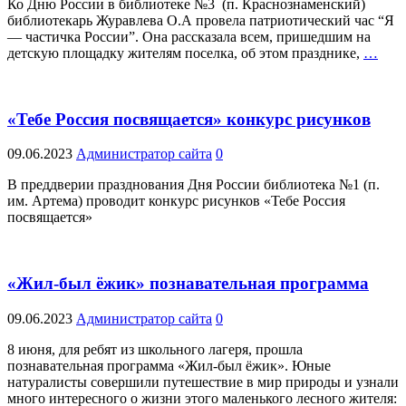
Ко Дню России в библиотеке №3 (п. Краснознаменский)
библиотекарь Журавлева О.А провела патриотический час “Я
— частичка России”. Она рассказала всем, пришедшим на
детскую площадку жителям поселка, об этом празднике,
…
«Тебе Россия посвящается» конкурс рисунков
09.06.2023
Администратор сайта
0
В преддверии празднования Дня России библиотека №1 (п.
им. Артема) проводит конкурс рисунков «Тебе Россия
посвящается»
«Жил-был ёжик» познавательная программа
09.06.2023
Администратор сайта
0
8 июня, для ребят из школьного лагеря, прошла
познавательная программа «Жил-был ёжик». Юные
натуралисты совершили путешествие в мир природы и узнали
много интересного о жизни этого маленького лесного жителя: